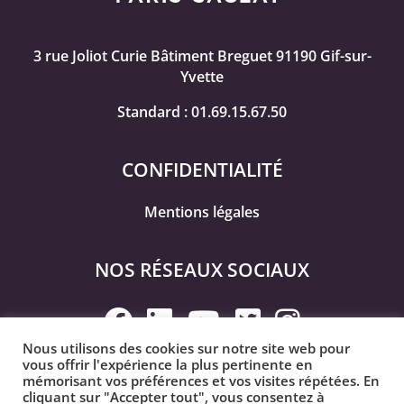
3 rue Joliot Curie Bâtiment Breguet 91190 Gif-sur-
Yvette
Standard : 01.69.15.67.50
CONFIDENTIALITÉ
Mentions légales
NOS RÉSEAUX SOCIAUX
Nous utilisons des cookies sur notre site web pour
vous offrir l'expérience la plus pertinente en
L'Université Paris-Saclay est membre des réseaux
mémorisant vos préférences et vos visites répétées. En
LERU
,
CESAER
et
EUA
cliquant sur "Accepter tout", vous consentez à