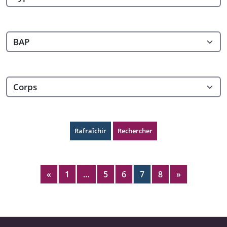
Rafraîchir
Rechercher
«
1
…
5
6
7
8
»